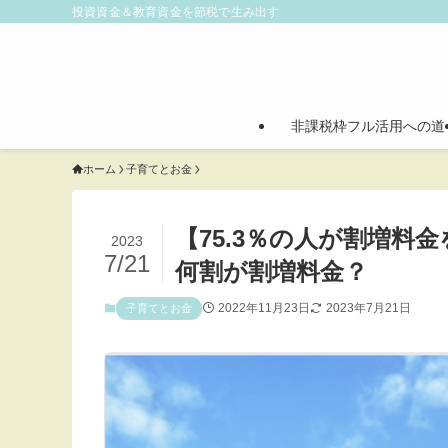
投資資金＆教育資金を節税で生み出す
非課税枠フル活用への道
ホーム
子育てとお金
【75.3％の人が割増
2023
7/21
何割が割増料金？
2022年11月23日
2023年7月21日
子育てとお金