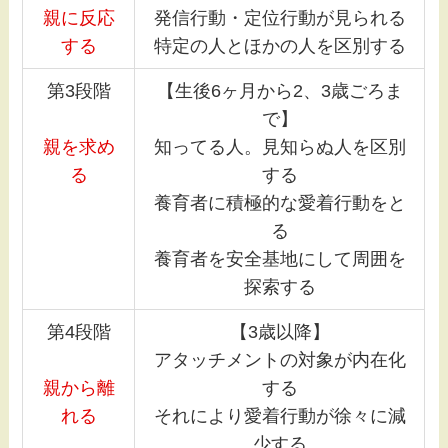
親に反応
発信行動・定位行動が見られる
する
特定の人とほかの人を区別する
第3段階
【生後6ヶ月から2、3歳ごろま
で】
親を求め
知ってる人。見知らぬ人を区別
る
する
養育者に積極的な愛着行動をと
る
養育者を安全基地にして周囲を
探索する
第4段階
【3歳以降】
アタッチメントの対象が内在化
親から離
する
れる
それにより愛着行動が徐々に減
少する