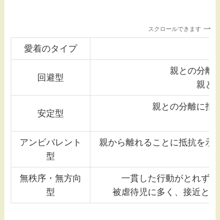
スクロールできます
愛着のタイプ
親との分離
回避型
親と
親との分離に抵
安定型
アンビバレント
親から離れることに抵抗を示
型
無秩序・無方向
一貫した行動がとれず、
型
被虐待児に多く、接近と回