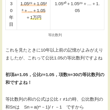
3
1.05²⁹＋1.05²
1.05³⁰＋1.05²⁹＋…＋1.
0
⁸＋…＋1.05
05
年
＋
1万円
目
等比数列
これを見たときに10年以上前の記憶がよみがえり
ましたが、これって公比1.05の等比数列ですよね
初項a=1.05，公比r=1.05，項数n=30の等比数列の
和ですよね！
等比数列の和の公式は公比ｒ≠1の時、公比数列の
和Snは Sn＝a(rⁿ－1)/ｒ－1 ですから