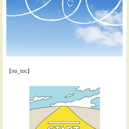
【no_toc】